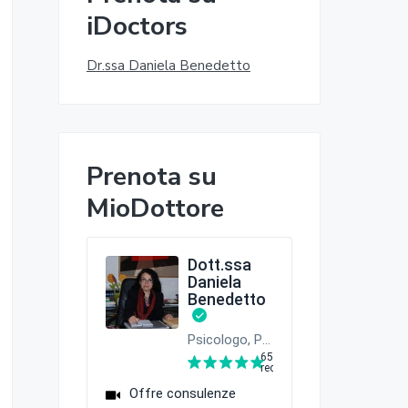
a
o
iDoctors
w
r
e
b
Dr.ssa Daniela Benedetto
r
a
l
Prenota su
a
MioDottore
t
e
r
a