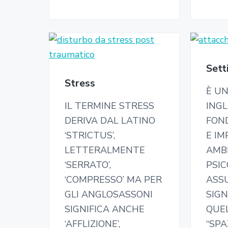
i
a
Sett
Stress
È U
IL TERMINE STRESS
INGL
DERIVA DAL LATINO
FON
‘STRICTUS’,
E IM
LETTERALMENTE
AMB
‘SERRATO’,
PSIC
‘COMPRESSO’ MA PER
ASSU
GLI ANGLOSASSONI
SIGN
SIGNIFICA ANCHE
QUEL
‘AFFLIZIONE’,
“SPA