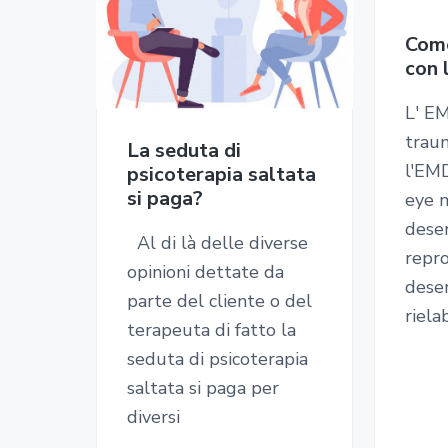
-
g
u
a
a
D
o
Come
a
t
l
g
t
con
t
z
o
a
i
.
i
p
t
n
s
L' E
s
o
r
e
a
trau
a
La seduta di
n
i
r
D
l'EMD
psicoterapia saltata
a
e
n
a
si paga?
eye 
n
i
p
c
l
desen
e
Al di là delle diverse
r
i
e
l
repro
opinioni dettate da
a
i
p
p
desen
B
parte del cliente o del
m
a
r
e
riela
n
terapeuta di fatto la
a
l
i
e
seduta di psicoterapia
d
r
e
m
e
saltata si paga per
i
a
t
t
diversi
a
r
o