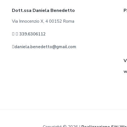
Dott.ssa Daniela Benedetto
P
Via Innocenzio X, 4 00152 Roma
339.6306112
daniela.benedetto@gmail.com
V
w