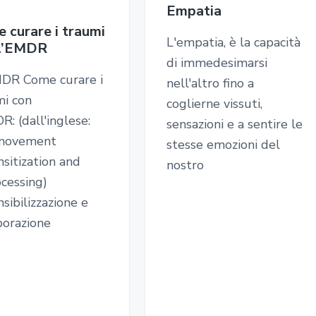
Empatia
 curare i traumi
L'empatia, è la capacità
 l’EMDR
di immedesimarsi
MDR Come curare i
nell'altro fino a
mi con
coglierne vissuti,
R: (dall'inglese:
sensazioni e a sentire le
movement
stesse emozioni del
sitization and
nostro
cessing)
sibilizzazione e
borazione