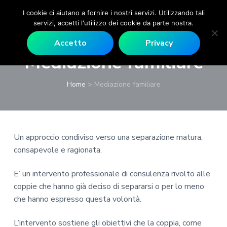
I cookie ci aiutano a fornire i nostri servizi. Utilizzando tali
servizi, accetti l'utilizzo dei cookie da parte nostra.
P
P
P
P
P
E
Accetto
Privacy
M
a
a
a
a
s
Mediazione familiare
D
i
s
s
s
s
R
c
R
s
s
s
s
o
o
m
Home
>
Mediazione familiare
a
a
a
a
l
a
o
a
a
a
a
g
l
l
l
l
o
M
l
c
l
p
o
Un approccio condiviso verso una separazione matura,
a
o
a
i
n
consapevole e ragionata.
n
n
b
è
t
e
a
t
a
d
v
E’ un intervento professionale di consulenza rivolto alle
v
e
r
i
e
coppie che hanno già deciso di separarsi o per lo meno
r
i
n
r
p
d
che hanno espresso questa volontà.
g
u
a
a
e
a
t
l
g
-
L’intervento sostiene gli obiettivi che la coppia, come
D