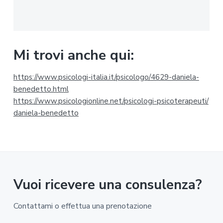
i
m
a
Mi trovi anche qui:
r
https://www.psicologi-
italia.it/psicologo/4629-
daniela-
i
benedetto.html
https://www.psicologionline.
net/psicologi-psicoterapeuti/
a
daniela-benedetto
Vuoi ricevere una consulenza?
Contattami o effettua una prenotazione