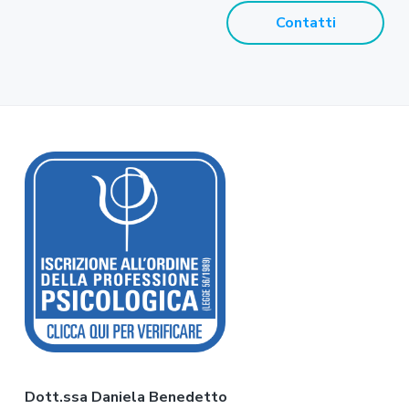
Contatti
F
o
o
t
e
r
Dott.ssa Daniela Benedetto