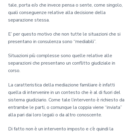
z
o
a
i
o
tale, porta e/o che invece pensa o sente, come singolo,
i
p
t
n
t
quali conseguenze relative alla decisione della
t
o
r
e
a
.
separazione stessa.
n
i
r
s
e
n
a
s
E’ per questo motivo che non tutte le situazioni che si
a
p
c
l
D
presentano in consulenza sono “mediabili”.
r
i
e
a
i
p
p
n
Situazioni più complesse sono quelle relative alle
i
m
a
r
e
separazioni che presentano un conflitto giudiziale in
a
l
i
l
corso.
a
r
e
m
B
i
a
e
La caratteristica della mediazione familiare è infatti
a
r
n
quella di intervenire in un contesto che è al di fuori del
e
i
sistema giudiziario. Come tale l’intervento è richiesto da
d
a
e
entrambe le parti, o comunque la coppia viene “inviata”
t
alla pari dai loro legali o da altro conoscente.
t
o
Di fatto non è un intervento imposto e c’è quindi la