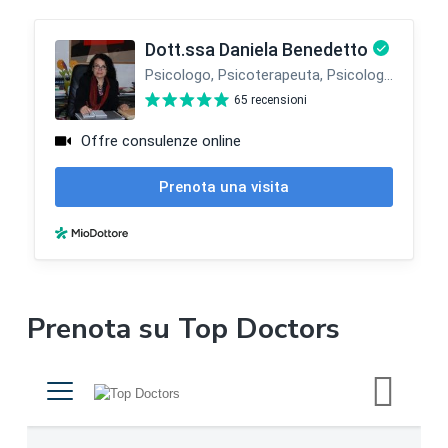
r
a
l
a
t
e
r
a
l
Prenota su Top Doctors
e
p
r