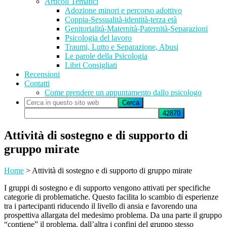
Articoli Tematici
Adozione minori e percorso adottivo
Coppia-Sessualità-identità-terza età
Genitorialità-Maternità-Paternità-Separazioni
Psicologia del lavoro
Traumi, Lutto e Separazione, Abusi
Le parole della Psicologia
Libri Consigliati
Recensioni
Contatti
Come prendere un appuntamento dallo psicologo
Cerca
in
questo
sito
Attività di sostegno e di supporto di
web
gruppo mirate
Home
>
Attività di sostegno e di supporto di gruppo mirate
I gruppi di sostegno e di supporto vengono attivati per specifiche
categorie di problematiche. Questo facilita lo scambio di esperienze
tra i partecipanti riducendo il livello di ansia e favorendo una
prospettiva allargata del medesimo problema. Da una parte il gruppo
“contiene” il problema, dall’altra i confini del gruppo stesso