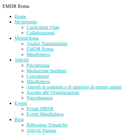
EMDR Roma
Home
Mi presento
Curriculum Vitae
Collaborazioni
Metodologia
Analisi Transazionale
EMDR Roma
Mindfulness
Attività
Psicoterapia
Mediazione familiare
Consulenza
Mindfulness
Attività di sostegno e di supporto di gruppo mirate
Ascolto alle Organizzazioni
Psicodiagnosi
Eventi
Eventi MBSR
Eventi Mindfulness
Blog
Riflessioni Tematiche
Articoli Stampa