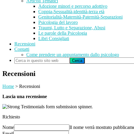
Articoli Tematici
Adozione minori e percorso adottivo
Coppia-Sessualità-identità-terza età
Genitorialità-Maternità-Paternità-Separazioni
Psicologia del lavoro
Traumi, Lutto e Separazione, Abusi
Le parole della Psicologia
Libri Consigliati
Recensioni
Contatti
Come prendere un appuntamento dallo psicologo
Cerca
in
questo
Recensioni
sito
web
Home
>
Recensioni
Lascia una recensione
Richiesto
Nome
Il nome verrà mostrato pubblicam
Email