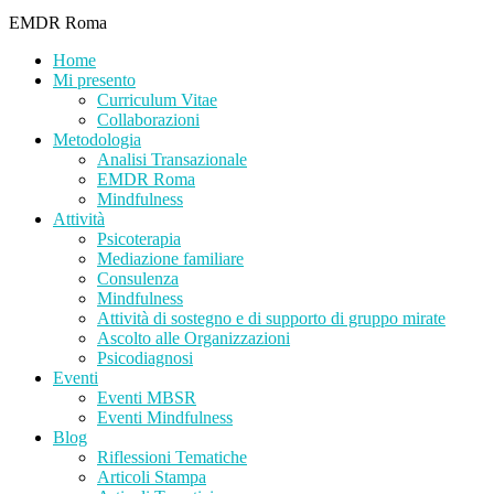
EMDR Roma
Home
Mi presento
Curriculum Vitae
Collaborazioni
Metodologia
Analisi Transazionale
EMDR Roma
Mindfulness
Attività
Psicoterapia
Mediazione familiare
Consulenza
Mindfulness
Attività di sostegno e di supporto di gruppo mirate
Ascolto alle Organizzazioni
Psicodiagnosi
Eventi
Eventi MBSR
Eventi Mindfulness
Blog
Riflessioni Tematiche
Articoli Stampa