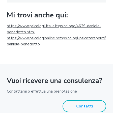
m
a
Mi trovi anche qui:
r
https://www.psicologi-
italia.it/psicologo/4629-
daniela-
i
benedetto.html
https://www.psicologionline.
net/psicologi-psicoterapeuti/
a
daniela-benedetto
Vuoi ricevere una consulenza?
Contattami o effettua una prenotazione
Contatti