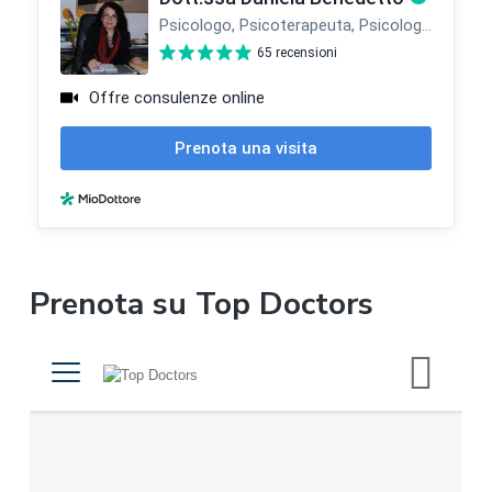
l
a
t
e
r
a
l
Prenota su Top Doctors
e
p
r
i