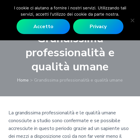
I cookie ci aiutano a fornire i nostri servizi. Utilizzando tali
P
E
servizi, accetti l'utilizzo dei cookie da parte nostra.
M
s
P
P
P
P
D
i
Accetto
Privacy
R
a
a
a
a
c
R
Grandissima
o
o
s
s
s
s
m
l
a
s
s
s
s
professionalità e
o
g
a
a
a
a
o
a
a
a
a
qualità umane
M
l
l
l
l
o
n
l
c
l
p
Home
>
Grandissima professionalità e qualità umane
t
a
o
a
i
e
n
n
b
è
v
e
a
t
a
d
r
v
e
r
i
d
La grandissima professionalità e le qualità umane
e
i
n
r
p
conosciute a studio sono confermate e se possibile
-
g
u
a
a
D
accresciute in questo periodo grazie ad un sapiente uso
a
t
l
g
o
dei mezzi a disposizione così da non far venir meno il
t