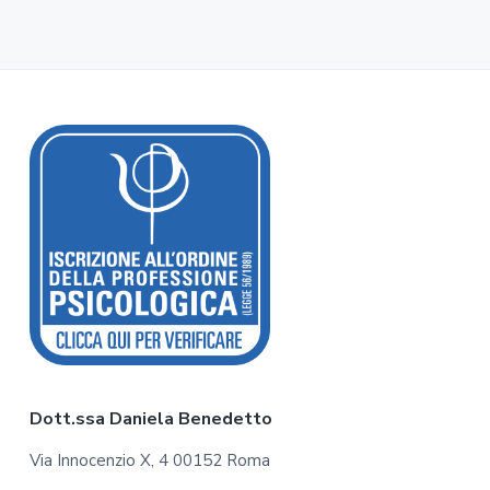
F
o
o
t
e
r
Dott.ssa Daniela Benedetto
Via Innocenzio X, 4 00152 Roma