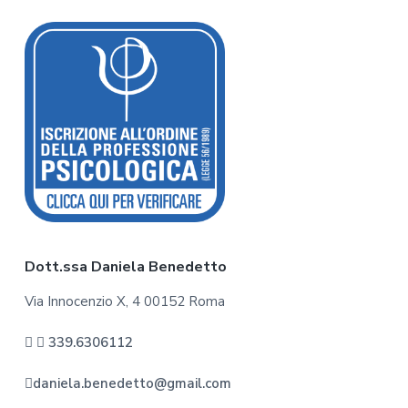
F
o
o
t
e
r
Dott.ssa Daniela Benedetto
Via Innocenzio X, 4 00152 Roma
339.6306112
daniela.benedetto@gmail.com