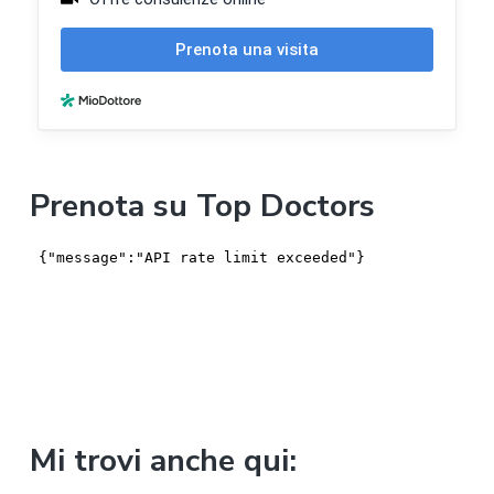
t
e
r
a
l
Prenota su Top Doctors
e
p
r
i
m
a
Mi trovi anche qui:
r