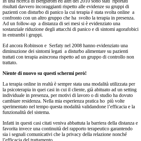
In una ricerca di Bergstrom ed altri del 2010 sono stati riportati
risultati davvero incoraggianti rispetto alle evidenze su gruppi di
pazienti con disturbo di panico la cui terapia è stata svolta online a
confronto con un altro gruppo che ha svolto la terapia in presenza.
Ad un follow-up a distanza di sei mesi si è evidenziato una
sostanziale riduzione degli attacchi di panico e di sintomi agorafobici
in entrambi i gruppi.
Ed ancora Robinson e Serfaty nel 2008 hanno evidenziato una
diminuzione dei sintomi legati a disturbo alimentare su pazienti
trattati con terapia asincrona rispetto ad un gruppo di controllo non
trattato.
Niente di nuovo su questi schermi però!
La terapia online in realtà è sempre stata una modalità utilizzata per
la psicoterapia in quei casi in cui il cliente, già abituato ad un setting
individuale in presenza, per motivi di lavoro o di studio ha dovuto
cambiare residenza. Nella mia esperienza pratica ho più volte
sperimentato nel tempo questa modalità validandone l’efficacia e la
funzionalità del sistema.
Infatti in questi casi citati veniva abbattuta la barriera della distanza e
favorita invece una continuità del rapporto terapeutico garantendo
sia i segnali comunicativi che la privacy della relazione nonché
l’efficacia del trattamento.