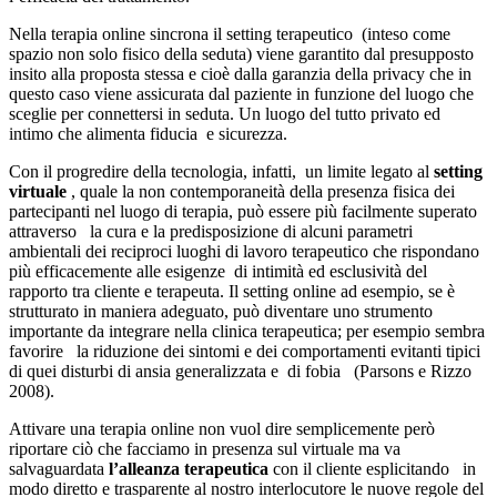
Nella terapia online sincrona il setting terapeutico (inteso come
spazio non solo fisico della seduta) viene garantito dal presupposto
insito alla proposta stessa e cioè dalla garanzia della privacy che in
questo caso viene assicurata dal paziente in funzione del luogo che
sceglie per connettersi in seduta. Un luogo del tutto privato ed
intimo che alimenta fiducia e sicurezza.
Con il progredire della tecnologia, infatti, un limite legato al
setting
virtuale
, quale la non contemporaneità della presenza fisica dei
partecipanti nel luogo di terapia, può essere più facilmente superato
attraverso la cura e la predisposizione di alcuni parametri
ambientali dei reciproci luoghi di lavoro terapeutico che rispondano
più efficacemente alle esigenze di intimità ed esclusività del
rapporto tra cliente e terapeuta. Il setting online ad esempio, se è
strutturato in maniera adeguato, può diventare uno strumento
importante da integrare nella clinica terapeutica; per esempio sembra
favorire la riduzione dei sintomi e dei comportamenti evitanti tipici
di quei disturbi di ansia generalizzata e di fobia (Parsons e Rizzo
2008).
Attivare una terapia online non vuol dire semplicemente però
riportare ciò che facciamo in presenza sul virtuale ma va
salvaguardata
l’alleanza terapeutica
con il cliente esplicitando in
modo diretto e trasparente al nostro interlocutore le nuove regole del