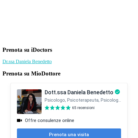
Barra
Prenota su iDoctors
laterale
Dr.ssa Daniela Benedetto
primaria
Prenota su MioDottore