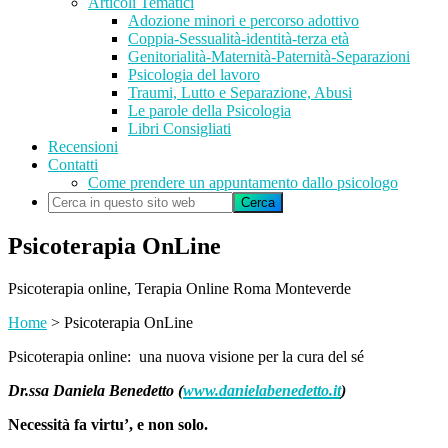
Articoli Tematici
Adozione minori e percorso adottivo
Coppia-Sessualità-identità-terza età
Genitorialità-Maternità-Paternità-Separazioni
Psicologia del lavoro
Traumi, Lutto e Separazione, Abusi
Le parole della Psicologia
Libri Consigliati
Recensioni
Contatti
Come prendere un appuntamento dallo psicologo
Cerca
in
questo
Psicoterapia OnLine
sito
web
Psicoterapia online, Terapia Online Roma Monteverde
Home
>
Psicoterapia OnLine
Psicoterapia online: una nuova visione per la cura del sé
Dr.ssa Daniela Benedetto (
www.danielabenedetto.it
)
Necessità fa virtu’, e non solo.