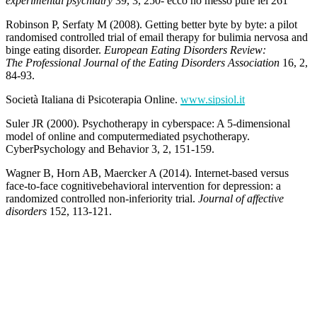
experimental psychiatry
39, 3, 250- ecco ho messo pure lei 261
Robinson P, Serfaty M (2008). Getting better byte by byte: a pilot
randomised controlled trial of email therapy for bulimia nervosa and
binge eating disorder.
European Eating Disorders Review:
The
Professional Journal of the Eating Disorders Association
16, 2,
84-93.
Società Italiana di Psicoterapia Online.
www.sipsiol.it
Suler JR (2000). Psychotherapy in cyberspace: A 5-dimensional
model of online and computermediated psychotherapy.
CyberPsychology and Behavior 3, 2, 151-159.
Wagner B, Horn AB, Maercker A (2014). Internet-based versus
face-to-face cognitivebehavioral intervention for depression: a
randomized controlled non-inferiority trial.
Journal of affective
disorders
152, 113-121.