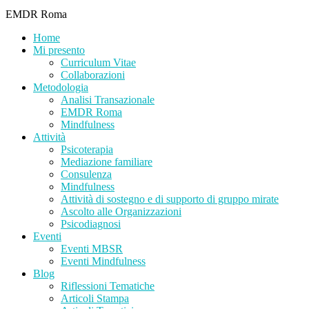
EMDR Roma
Home
Mi presento
Curriculum Vitae
Collaborazioni
Metodologia
Analisi Transazionale
EMDR Roma
Mindfulness
Attività
Psicoterapia
Mediazione familiare
Consulenza
Mindfulness
Attività di sostegno e di supporto di gruppo mirate
Ascolto alle Organizzazioni
Psicodiagnosi
Eventi
Eventi MBSR
Eventi Mindfulness
Blog
Riflessioni Tematiche
Articoli Stampa