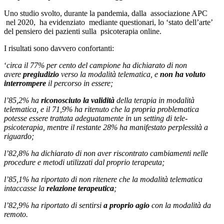
Uno studio svolto, durante la pandemia, dalla associazione APC
nel 2020, ha evidenziato mediante questionari, lo ‘stato dell’arte’
del pensiero dei pazienti sulla psicoterapia online.
I risultati sono davvero confortanti:
‘
circa il 77% per cento del campione ha dichiarato di non
avere
pregiudizio
verso la modalità telematica, e
non ha voluto
interrompere
il percorso in essere;
l’85,2% ha
riconosciuto la validità
della terapia in modalità
telematica, e il 71,9% ha ritenuto che la propria problematica
potesse essere trattata adeguatamente in un setting di tele-
psicoterapia, mentre il restante 28% ha manifestato perplessità a
riguardo;
l’82,8% ha dichiarato di non aver riscontrato cambiamenti nelle
procedure e metodi utilizzati dal proprio terapeuta;
l’85,1% ha riportato di non ritenere che la modalità telematica
intaccasse la
relazione terapeutica
;
l’82,9% ha riportato di sentirsi
a proprio agio
con la modalità da
remoto.