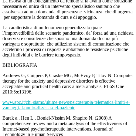
La risorsa di un collegamento da remoto si fa avanti come soluzione
necessaria ed unica di un intervento specialistico sanitario che
assolve sia ad una domanda di presenza e vicinanza che di urgenza
per supportare la domanda di cura e di appoggio.
La caratteristica di un fenomeno generalizzato quale
l’imprevedibilità dello scenario pandemico, da’ forza ad una richiesta
di servizi e consulenze che sposino una domanda di cura più
variegata e soprattutto che utilizzino sistemi di comunicazione che
accelerino i processi di risposta e abbattano le resistenze psichiche
degli individui e le barriere tempo/spazio.
BIBLIOGRAFIA
Andrews G, Cuijpers P, Craske MG, McEvoy P, Titov N. Computer
therapy for the anxiety and depressive disorders is effective,
acceptable and practical health care: a meta-analysis. PLoS One
2010;5:e13196.
www.apc.it/chi-siamo/ultime-news/psicoterapia-telematica-limiti-e-
vantaggi-il-punto-di-vista-del-paziente
Barak a., Hen L., Boniel-Nissim M, Shapiro N. (2008) A
comprehensive review and a meta-analysis of the effectiveness of
Internet-based psychotherapeutic interventions. Journal of
Technology in Human Services