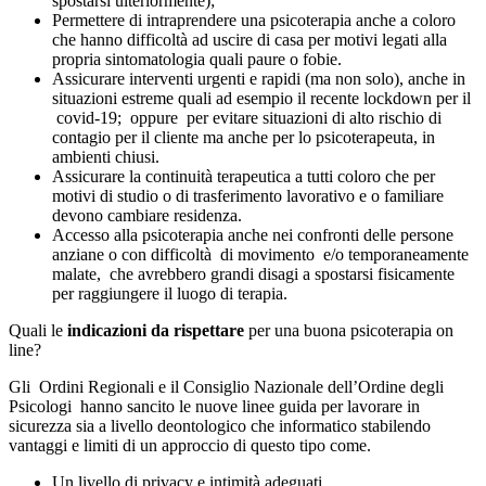
spostarsi ulteriormente);
Permettere di intraprendere una psicoterapia anche a coloro
che hanno difficoltà ad uscire di casa per motivi legati alla
propria sintomatologia quali paure o fobie.
Assicurare interventi urgenti e rapidi (ma non solo), anche in
situazioni estreme quali ad esempio il recente lockdown per il
covid-19; oppure per evitare situazioni di alto rischio di
contagio per il cliente ma anche per lo psicoterapeuta, in
ambienti chiusi.
Assicurare la continuità terapeutica a tutti coloro che per
motivi di studio o di trasferimento lavorativo e o familiare
devono cambiare residenza.
Accesso alla psicoterapia anche nei confronti delle persone
anziane o con difficoltà di movimento e/o temporaneamente
malate, che avrebbero grandi disagi a spostarsi fisicamente
per raggiungere il luogo di terapia.
Quali le
indicazioni da rispettare
per una buona psicoterapia on
line?
Gli Ordini Regionali e il Consiglio Nazionale dell’Ordine degli
Psicologi hanno sancito le nuove linee guida per lavorare in
sicurezza sia a livello deontologico che informatico stabilendo
vantaggi e limiti di un approccio di questo tipo come.
Un livello di privacy e intimità adeguati