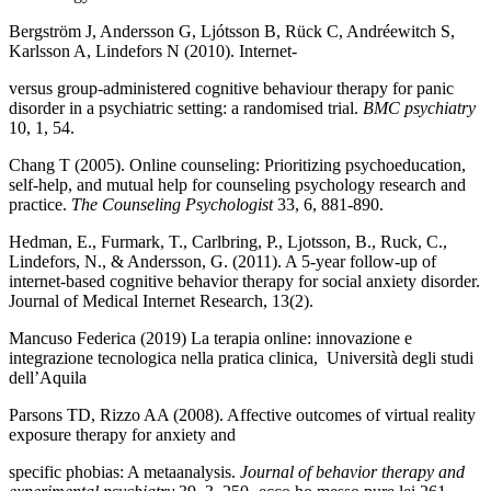
Bergström J, Andersson G, Ljótsson B, Rück C, Andréewitch S,
Karlsson A, Lindefors N (2010). Internet-
versus group-administered cognitive behaviour therapy for panic
disorder in a psychiatric setting: a randomised trial.
BMC psychiatry
10, 1, 54.
Chang T (2005). Online counseling: Prioritizing psychoeducation,
self-help, and mutual help for counseling psychology research and
practice.
The Counseling Psychologist
33, 6, 881-890.
Hedman, E., Furmark, T., Carlbring, P., Ljotsson, B., Ruck, C.,
Lindefors, N., & Andersson, G. (2011). A 5-year follow-up of
internet-based cognitive behavior therapy for social anxiety disorder.
Journal of Medical Internet Research, 13(2).
Mancuso Federica (2019) La terapia online: innovazione e
integrazione tecnologica nella pratica clinica, Università degli studi
dell’Aquila
Parsons TD, Rizzo AA (2008). Affective outcomes of virtual reality
exposure therapy for anxiety and
specific phobias: A metaanalysis.
Journal of behavior therapy and