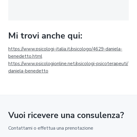
i
m
a
Mi trovi anche qui:
r
https://www.psicologi-
italia.it/psicologo/4629-
daniela-
i
benedetto.html
https://www.psicologionline.
net/psicologi-psicoterapeuti/
a
daniela-benedetto
Vuoi ricevere una consulenza?
Contattami o effettua una prenotazione