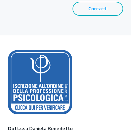
Contatti
F
o
o
t
e
r
Dott.ssa Daniela Benedetto