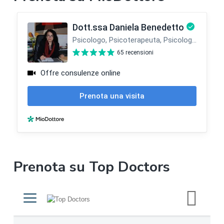
r
a
l
a
t
e
r
a
l
Prenota su Top Doctors
e
p
r