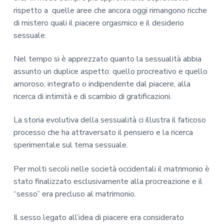
e
n
i
r
-
rispetto a quelle aree che ancora oggi rimangono ricche
D
e
n
a
di mistero quali il piacere orgasmico e il desiderio
o
p
c
l
t
sessuale.
r
i
e
t
.
i
p
p
Nel tempo si è apprezzato quanto la sessualità abbia
s
m
a
r
s
assunto un duplice aspetto: quello procreativo e quello
a
a
l
i
amoroso, integrato o indipendente dal piacere, alla
D
r
e
m
ricerca di intimità e di scambio di gratificazioni.
a
i
a
n
i
a
r
La storia evolutiva della sessualità ci illustra il faticoso
e
i
processo che ha attraversato il pensiero e la ricerca
l
a
a
sperimentale sul tema sessuale.
B
e
Per molti secoli nelle società occidentali il matrimonio è
n
e
stato finalizzato esclusivamente alla procreazione e il
d
“sesso” era precluso al matrimonio.
e
t
t
Il sesso legato all’idea di piacere era considerato