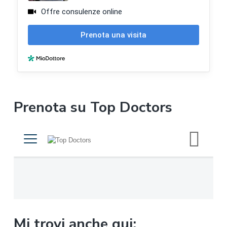
a
o
t
e
r
a
l
Prenota su Top Doctors
e
p
r
i
m
a
Mi trovi anche qui: