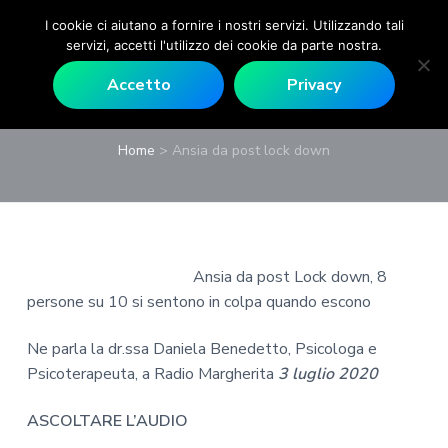
P
P
P
P
339.6306112
daniela.benedetto@gmail.com
I cookie ci aiutano a fornire i nostri servizi. Utilizzando tali
a
a
a
a
servizi, accetti l'utilizzo dei cookie da parte nostra.
Ansia da post lock
s
s
s
s
Accetto
Privacy
s
s
s
s
down
a
a
a
a
P
E
a
a
a
a
M
s
D
Home
>
Ansia da post lock down
i
l
l
l
l
R
c
R
l
c
l
p
o
o
m
a
o
a
i
l
a
o
n
n
b
è
g
a
t
a
d
o
Ansia da post Lock down, 8
M
v
e
r
i
persone su 10 si sentono in colpa quando escono
o
i
n
r
p
n
g
u
a
a
t
Ne parla la dr.ssa Daniela Benedetto, Psicologa e
e
a
t
l
g
Psicoterapeuta, a Radio Margherita
3 luglio 2020
v
z
o
a
i
e
r
i
p
t
n
ASCOLTARE L’AUDIO
d
o
r
e
a