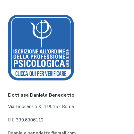
F
o
o
t
e
r
Dott.ssa Daniela Benedetto
Via Innocenzio X, 4 00152 Roma
339.6306112
daniela.benedetto@gmail.com